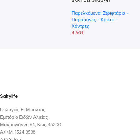
BKK Fast Snap-41
Π
Ψ
Παρελκόμενα
,
Στριφτάρια -
7
Παραμάνες - Κρίκοι -
Χάντρες
4.60
€
Saltylife
Γεώργιος Ε. Μπαλτάς
Εμπόριο Ειδών Αλιείας
Μακρυγιάννη 64, Κως 85300
Α.Φ.Μ. 152413538
Δ.Ο.Υ. Κω