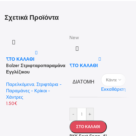
Σχετικά Προϊόντα
New
ΣΤΟ ΚΑΛΑΘΙ
Balzer Στριφταροπαραμάνα
ΣΤΟ ΚΑΛΑΘΙ
Εγγλέζικου
ΔΙΑΤΟΜΗ
Παρελκόμενα
,
Στριφτάρια -
Εκκαθάριση
Παραμάνες - Κρίκοι -
Χάντρες
1.50
€
-
+
Σ
L
ΣΤΟ ΚΑΛΑΘΙ