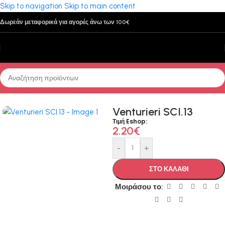
Skip to navigation
Skip to main content
Δωρεάν μεταφορικά για αγορές άνω των 100€
Αρχική σελίδα
/
Παρελκόμενα
/
Μπομπάρδες - Φελλοί
Venturieri SCI.13
Τιμή Eshop:
2.20
€
-
+
ΣΤΟ ΚΑΛΑΘΙ
Μοιράσου το: