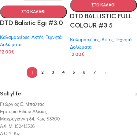
ΣΤΟ ΚΑΛΑΘΙ
ΣΤΟ ΚΑΛΑΘΙ
DTD BALLISTIC FULL
DTD Balistic Egi #3.0
COLOUR #3.5
Καλαμαριέρες
,
Ακτής
,
Τεχνητά
Καλαμαριέρες
,
Ακτής
,
Τεχνητά
Δολώματα
Δολώματα
12.00
€
12.00
€
1
2
3
4
5
6
7
→
Saltylife
Γεώργιος Ε. Μπαλτάς
Εμπόριο Ειδών Αλιείας
Μακρυγιάννη 64, Κως 85300
Α.Φ.Μ. 152413538
Δ.Ο.Υ. Κω