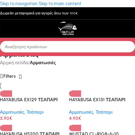
Skip to navigation
Skip to main content
Δωρεάν μεταφορικά για αγορές άνω των 100€
Αρματωσιές
Αρχική σελίδα
/
Αρματωσιές
Filters
HAYABUSA EX129 ΤΣΑΠΑΡΙ
HAYABUSA EX131 ΤΣΑΠΑΡΙ
Αρματωσιές
,
Τσάπαρι
Αρματωσιές
,
Τσάπαρι
5.90
€
4.90
€
HAYABUSA HS200 ΤΣΑΠΑΡΙ
MUSTAD CL-RIG8-6-10