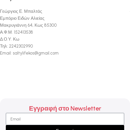
Γεώργιος Ε. Μπαλτάς
Εμπόριο Ειδών Αλιείας
Μακρυγιάννη 64, Κως 85300
Α.Φ.Μ. 152413538
Δ.Ο.Υ. Κω
Τηλ: 2242302990
Email: saltylifekos@gmail.com
Εγγραφή στο Newsletter