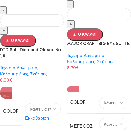
-
-
+
+
ΣΤΟ ΚΑΛΑΘΙ
ΣΤΟ ΚΑΛΑΘΙ
MAJOR CRAFT BIG EYE SUTTE
DTD Soft Diamond Glavoc No
Τεχνητά Δολώματα
,
1,5
Καλαμαριέρες
,
Σκάφους
Τεχνητά Δολώματα
,
8.90
€
Καλαμαριέρες
,
Σκάφους
8.00
€
NEW
COLOR
COLOR
Εκκαθάριση
ΜΈΓΕΘΟΣ