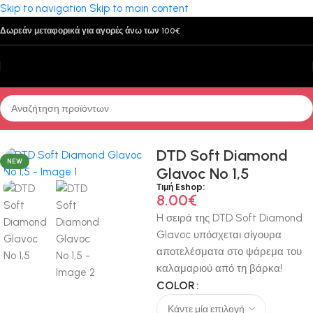
Skip to navigation
Skip to main content
Δωρεάν μεταφορικά για αγορές άνω των 100€
Αρχική σελίδα
/
Τεχνητά Δολώματα
/
Καλαμαριέρες
/
Σκάφους
DTD Soft Diamond
NEW
Glavoc No 1,5
Τιμή Eshop:
8.00
€
H σειρά της DTD Soft Diamond
Glavoc υπόσχεται σίγουρα
αποτελέσματα στο ψάρεμα του
καλαμαριού από τη βάρκα!
COLOR