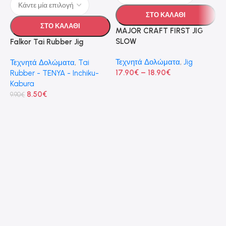
ΣΤΟ ΚΑΛΑΘΙ
ΣΤΟ ΚΑΛΑΘΙ
MAJOR CRAFT FIRST JIG
SLOW
Falkor Tai Rubber Jig
Τεχνητά Δολώματα
,
Jig
Τεχνητά Δολώματα
,
Tai
17.90
€
–
18.90
€
Rubber - TENYA - Inchiku-
Kabura
8.50
€
9.90
€
M
S
Τ
Τ
7