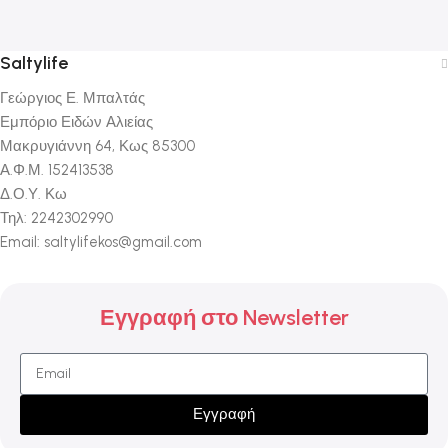
Saltylife
Γεώργιος Ε. Μπαλτάς
Εμπόριο Ειδών Αλιείας
Μακρυγιάννη 64, Κως 85300
Α.Φ.Μ. 152413538
Δ.Ο.Υ. Κω
Τηλ: 2242302990
Email: saltylifekos@gmail.com
Εγγραφή στο Newsletter
Εγγραφή