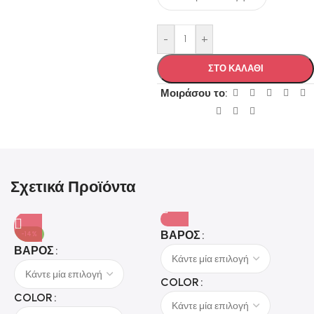
-
+
ΣΤΟ ΚΑΛΑΘΙ
Μοιράσου το:
Σχετικά Προϊόντα
ΒΆΡΟΣ
-14%
ΒΆΡΟΣ
COLOR
COLOR