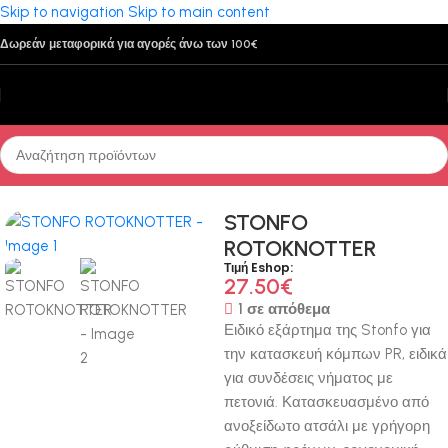
Skip to navigation
Skip to main content
Δωρεάν μεταφορικά για αγορές άνω των 100€
Αρχική σελίδα
/
Παρελκόμενα
/
Πενσάκια - Ψαλιδάκια - Μαχαίρια
STONFO
ROTOKNOTTER
Τιμή Eshop:
27.50
€
1 σε απόθεμα
Ειδικό εξάρτημα της Stonfo για
την κατασκευή κόμπων PR, ειδικά
για συνδέσεις νήματος με
πετονιά. Κατασκευασμένο από
ανοξείδωτο ατσάλι με γρήγορη