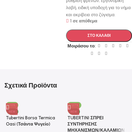
ρύθμιση φρένων, εργονομική
λαβή, ειδική υποδοχή για το νήμα
και ακρίβεια στο ζύγισμα.
1 σε απόθεμα
ΣΤΟ ΚΑΛΑΘΙ
Μοιράσου το:
Σχετικά Προϊόντα
-10%
-27%
NEW
NEW
Tubertini Borsa Termica
TUBERTINI ΣΠΡΕΙ
Oasi (Τσάντα Ψυγείο)
ΣΥΝΤΗΡΗΣΗΣ
ΜΗΧΑΝΙΣΜΩΝ/ΚΑΛΑΜΙΩΝ