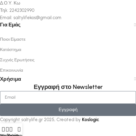
Δ.Ο.Υ. Κω
Τηλ: 2242302990
Email: saltylifekos@gmail.com
Για Εμάς
Ποιοι Είμαστε
Κατάστημα
Συχνές Ερωτήσεις
Επικοινωνία
Χρήσιμα
Εγγραφή στο Newsletter
Εγγραφή
Copyright saltylife.gr
2025, Created by
Koslogic
.
Μενού
Wishlist
Καλάθι
Λογαριασμός