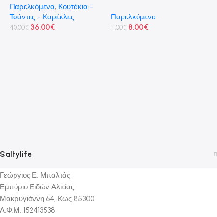
Παρελκόμενα
,
Κουτάκια -
Τσάντες - Καρέκλες
Παρελκόμενα
36.00
€
8.00
€
40.00
€
11.00
€
V
1
Π
-
2
Saltylife
Γεώργιος Ε. Μπαλτάς
Εμπόριο Ειδών Αλιείας
Μακρυγιάννη 64, Κως 85300
Α.Φ.Μ. 152413538