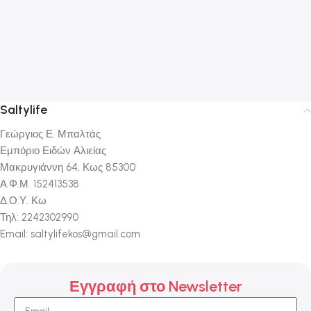
Saltylife
Γεώργιος Ε. Μπαλτάς
Εμπόριο Ειδών Αλιείας
Μακρυγιάννη 64, Κως 85300
Α.Φ.Μ. 152413538
Δ.Ο.Υ. Κω
Τηλ: 2242302990
Email: saltylifekos@gmail.com
Εγγραφή στο Newsletter