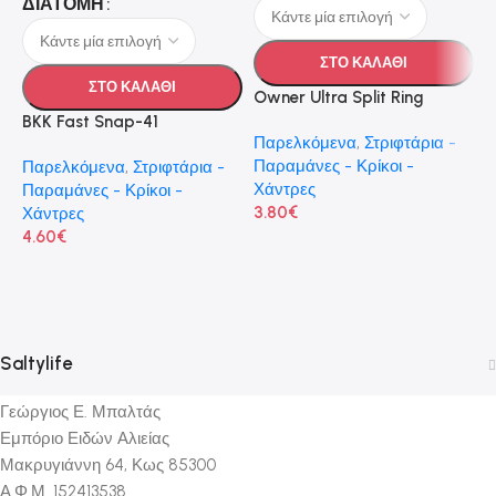
ΔΙΑΤΟΜΗ
ΣΤΟ ΚΑΛΑΘΙ
ΣΤΟ ΚΑΛΑΘΙ
Owner Ultra Split Ring
BKK Fast Snap-41
V
Παρελκόμενα
,
Στριφτάρια -
(
Παραμάνες - Κρίκοι -
Παρελκόμενα
,
Στριφτάρια -
Χάντρες
Παραμάνες - Κρίκοι -
Π
3.80
€
Χάντρες
-
4.60
€
3
Saltylife
Γεώργιος Ε. Μπαλτάς
Εμπόριο Ειδών Αλιείας
Μακρυγιάννη 64, Κως 85300
Α.Φ.Μ. 152413538