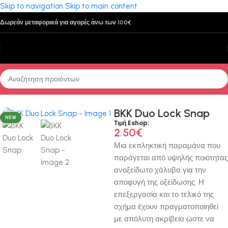
Skip to navigation
Skip to main content
Δωρεάν μεταφορικά για αγορές άνω των 100€
ή σελίδα
/
Παρελκόμενα
/
Στριφτάρια - Παραμάνες - Κρίκοι - Χάντρες
BKK Duo Lock Snap
NEW
Τιμή Eshop:
2.50
€
Μια εκπληκτική παραμάνα που
παράγεται από υψηλής ποιότητας
ανοξείδωτο χάλυβα για την
αποφυγή της οξείδωσης. Η
επεξεργασία και το τελικό της
σχήμα έχουν πραγματοποιηθεί
με απόλυτη ακρίβεια ώστε να