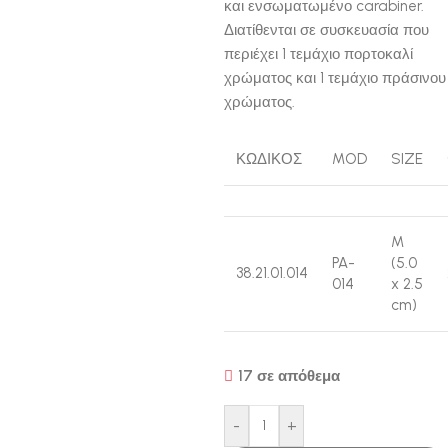
και ενσωματωμένο carabiner.
Διατίθενται σε συσκευασία που
περιέχει 1 τεμάχιο πορτοκαλί
χρώματος και 1 τεμάχιο πράσινου
χρώματος.
ΚΩΔΙΚΟΣ
MOD
SIZE
M
PA-
(5.0
38.21.01.014
014
x 2.5
cm)
17 σε απόθεμα
-
+