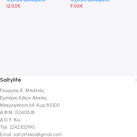
12.00
€
9.00
€
J
#
Κ
Τ
9
Saltylife
Γεώργιος Ε. Μπαλτάς
Εμπόριο Ειδών Αλιείας
Μακρυγιάννη 64, Κως 85300
Α.Φ.Μ. 152413538
Δ.Ο.Υ. Κω
Τηλ: 2242302990
Email: saltylifekos@gmail.com