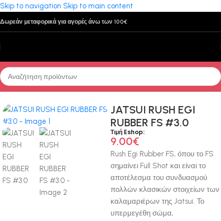
Skip to navigation
Skip to main content
Δωρεάν μεταφορικά για αγορές άνω των 100€
Αρχική σελίδα
/
Τεχνητά Δολώματα
/
Καλαμαριέρες
/
Ακτής
JATSUI RUSH EGI
RUBBER FS #3.0
Τιμή Eshop:
9.00
€
Rush Egi Rubber FS, όπου το FS
σημαίνει Full Shot και είναι το
αποτέλεσμα του συνδυασμού
πολλών κλασικών στοιχείων των
καλαμαριέρων της Jatsui. Το
υπερμεγέθη σώμα,