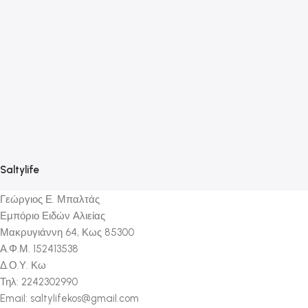
Κ
8
Saltylife
Γεώργιος Ε. Μπαλτάς
Εμπόριο Ειδών Αλιείας
Μακρυγιάννη 64, Κως 85300
Α.Φ.Μ. 152413538
Δ.Ο.Υ. Κω
Τηλ: 2242302990
Email: saltylifekos@gmail.com