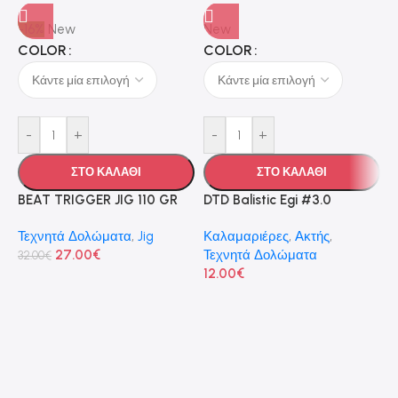
-16%
New
New
COLOR
COLOR
-
+
-
+
ΣΤΟ ΚΑΛΑΘΙ
ΣΤΟ ΚΑΛΑΘΙ
BEAT TRIGGER JIG 110 GR
DTD Balistic Egi #3.0
Τεχνητά Δολώματα
,
Jig
Καλαμαριέρες
,
Ακτής
,
27.00
€
Τεχνητά Δολώματα
32.00
€
12.00
€
D
N
Τ