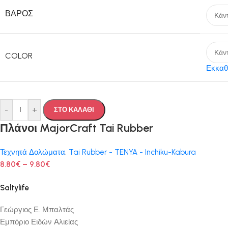
ΒΆΡΟΣ
COLOR
Εκκαθ
-
+
ΣΤΟ ΚΑΛΑΘΙ
Πλάνοι MajorCraft Tai Rubber
Τεχνητά Δολώματα
,
Tai Rubber - TENYA - Inchiku-Kabura
8.80
€
–
9.80
€
Saltylife
Γεώργιος Ε. Μπαλτάς
Εμπόριο Ειδών Αλιείας