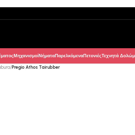
έματος
Μηχανισμοί
Νήματα
Παρελκόμενα
Πετονιές
Τεχνητά Δολώμ
abura
/
Pregio Athos Tairubber