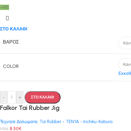
-14%
ΣΤΟ ΚΑΛΑΘΙ
ΒΆΡΟΣ
COLOR
Εκκαθ
-
+
ΣΤΟ ΚΑΛΑΘΙ
Falkor Tai Rubber Jig
Τεχνητά Δολώματα
,
Tai Rubber - TENYA - Inchiku-Kabura
8.50
€
9.90
€