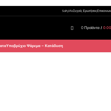
Saltylife
Συχνές Ερωτήσεις
Επικοινων
0
Προϊόντα
/
0.0
ατα
Υποβρύχιο Ψάρεμα – Κατάδυση