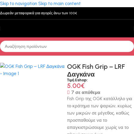
Skip to navigation
Skip to main content
Δωρεάν μεταφορικά για αγορές άνω των 100€
Αρχική σελίδα
/
Παρελκόμενα
/
Πενσάκια - Ψαλιδάκια - Μαχαίρια
OGK Fish Grip – LRF
Δαγκάνα
Τιμή Eshop:
5.00
€
7 σε απόθεμα
Fish Grip της OGK κατάλληλο για
το κράτημα των ψαριών, κυρίως
των μικρών σε μέγεθος, καθώς
προσπαθούμε να το
απαγκιστρώσουμε χωρίς να το