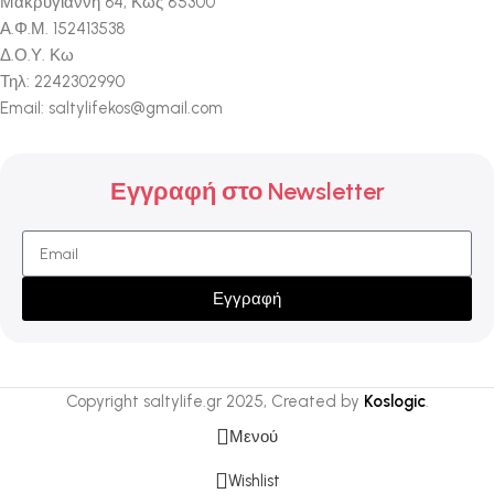
Μακρυγιάννη 64, Κως 85300
Α.Φ.Μ. 152413538
Δ.Ο.Υ. Κω
Τηλ: 2242302990
Email: saltylifekos@gmail.com
Εγγραφή στο Newsletter
Εγγραφή
Copyright saltylife.gr
2025, Created by
Koslogic
.
Μενού
Wishlist