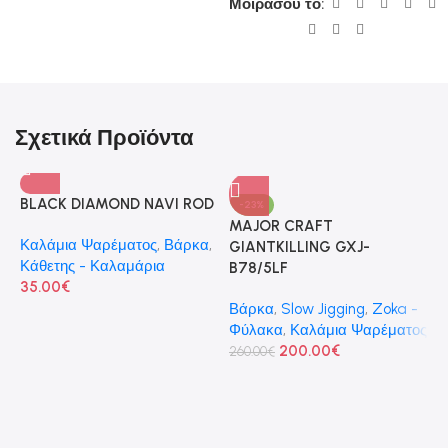
Μοιράσου το:
Σχετικά Προϊόντα
BLACK DIAMOND NAVI ROD
-23%
MAJOR CRAFT
Καλάμια Ψαρέματος
,
Βάρκα
,
GIANTKILLING GXJ-
Κάθετης - Καλαμάρια
B78/5LF
35.00
€
Βάρκα
,
Slow Jigging
,
Zoka -
Φύλακα
,
Καλάμια Ψαρέματος
200.00
€
260.00
€
M
S
m