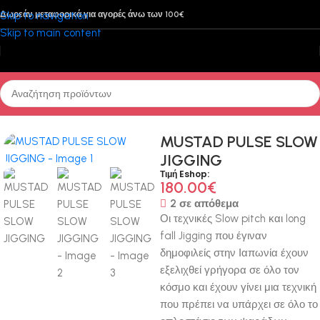
Skip to navigation
Δωρεάν μεταφορικά για αγορές άνω των 100€
Skip to main content
Αρχική σελίδα
/
Καλάμια Ψαρέματος
/
Βάρκα
MUSTAD PULSE SLOW
JIGGING
Τιμή Eshop:
180.00
€
2 σε απόθεμα
Οι τεχνικές Slow pitch και long
fall Jigging που έγιναν
δημοφιλείς στην Ιαπωνία έχουν
εξελιχθεί γρήγορα σε όλο τον
κόσμο και έχουν γίνει μια τεχνική
που πρέπει να υπάρχει σε όλο το