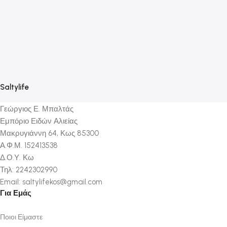
Β
Ψ
1
Saltylife
Γεώργιος Ε. Μπαλτάς
Εμπόριο Ειδών Αλιείας
Μακρυγιάννη 64, Κως 85300
Α.Φ.Μ. 152413538
Δ.Ο.Υ. Κω
Τηλ: 2242302990
Email: saltylifekos@gmail.com
Για Εμάς
Ποιοι Είμαστε