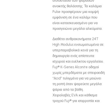
οπλοστάσιο των ψαράδων
ανοικτής θαλάσσης. Τα καλάμια
Pulse προσφέρουν μια κομψή
εμφάνιση σε ένα καλάμι που
είναι κατασκευασμένο για να
προσγειώνει μεγάλα αλιεύματα.
Διαθέτει ανθρακονήματα 24T
High Modulus ενσωματωμένα σε
υπερπαραβολικά κενά για τη
δημιουργία ενός απίστευτα
ισχυρού και ευέλικτου εργαλείου.
Fuji® K-Series Alconite οδηγοί
χωρίς μπερδέματα με σπειροειδή
“Acid” τυλιγμένο για να μειώνει
τη ροπή όταν ψαρεύετε μεγάλα
ψάρια από τα βάθη.
Χειρολαβές EVA και κάθισμα
τροχού Fuji® για ισορροπία και