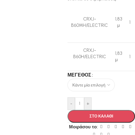
CRXJ-
1,83
1
B60MH/ELECTRIC
μ
CRXJ-
1,83
B60H/ELECTRIC
1
μ
ΜΈΓΕΘΟΣ
-
+
ΣΤΟ ΚΑΛΑΘΙ
Μοιράσου το: