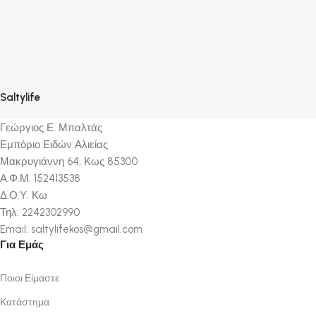
Saltylife
Γεώργιος Ε. Μπαλτάς
Εμπόριο Ειδών Αλιείας
Μακρυγιάννη 64, Κως 85300
Α.Φ.Μ. 152413538
Δ.Ο.Υ. Κω
Τηλ: 2242302990
Email: saltylifekos@gmail.com
Για Εμάς
Ποιοι Είμαστε
Κατάστημα