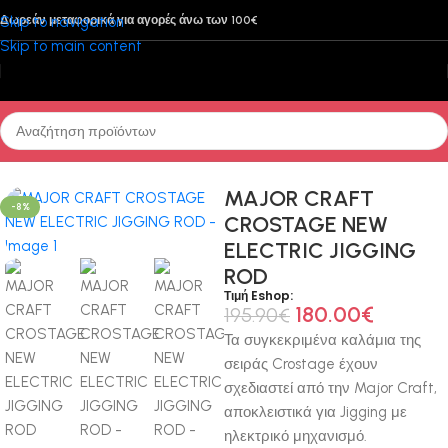
Skip to navigation
Δωρεάν μεταφορικά για αγορές άνω των 100€
Skip to main content
Αρχική σελίδα
/
Καλάμια Ψαρέματος
/
Βάρκα
MAJOR CRAFT
-8%
CROSTAGE NEW
ELECTRIC JIGGING
ROD
Τιμή Eshop:
180.00
€
195.90
€
Τα συγκεκριμένα καλάμια της
σειράς Crostage έχουν
σχεδιαστεί από την Major Craft,
αποκλειστικά για Jigging με
ηλεκτρικό μηχανισμό.