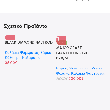
Σχετικά Προϊόντα
BLACK DIAMOND NAVI ROD
-23%
MAJOR CRAFT
Καλάμια Ψαρέματος
,
Βάρκα
,
GIANTKILLING GXJ-
Κάθετης - Καλαμάρια
B78/5LF
35.00
€
Βάρκα
,
Slow Jigging
,
Zoka -
Φύλακα
,
Καλάμια Ψαρέματος
200.00
€
M
260.00
€
S
8
Α
Ψ
1