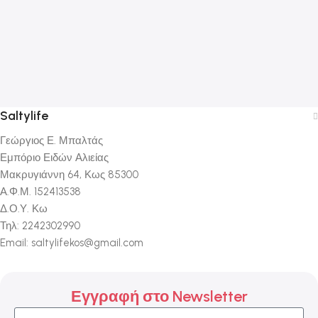
Saltylife
Γεώργιος Ε. Μπαλτάς
Εμπόριο Ειδών Αλιείας
Μακρυγιάννη 64, Κως 85300
Α.Φ.Μ. 152413538
Δ.Ο.Υ. Κω
Τηλ: 2242302990
Email: saltylifekos@gmail.com
Εγγραφή στο Newsletter