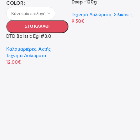
Deep -120g
COLOR
Τεχνητά Δολώματα
,
Σιλικόνες
9.50
€
ΣΤΟ ΚΑΛΑΘΙ
DTD Balistic Egi #3.0
Καλαμαριέρες
,
Ακτής
,
F
Τεχνητά Δολώματα
12.00
€
Τ
1