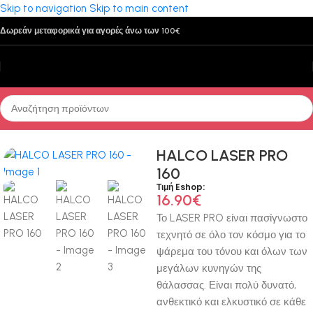
Skip to navigation
Skip to main content
Δωρεάν μεταφορικά για αγορές άνω των 100€
Αρχική σελίδα
/
Τεχνητά Δολώματα
/
Minnow
HALCO LASER PRO
160
Τιμή Eshop:
16.90
€
Το LASER PRO είναι πασίγνωστο
τεχνητό σε όλο τον κόσμο για το
ψάρεμα του τόνου και όλων των
μεγάλων κυνηγών της
θάλασσας. Είναι πολύ δυνατό,
ανθεκτικό και ελκυστικό σε κάθε