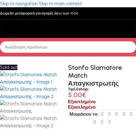
Skip to navigation
Skip to main content
Δωρεάν μεταφορικά για αγορές άνω των 100€
Αρχική σελίδα
/
Παρελκόμενα
/
Πενσάκια - Ψαλιδάκια - Μαχαίρια
Stonfo Slamatore
Sold out
Match
Απαγκιστρωτής
Τιμή Eshop:
5.00
€
Εξαντλημένο
Εξαντλημένο
Μοιράσου το: