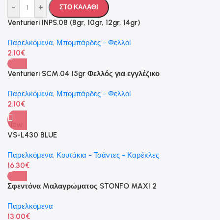
-
+
ΣΤΟ ΚΑΛΑΘΙ
Venturieri INPS.08 (8gr, 10gr, 12gr, 14gr)
Παρελκόμενα
,
Μπομπάρδες - Φελλοί
2.10
€
Venturieri SCM.04 15gr Φελλός για εγγλέζικο
Παρελκόμενα
,
Μπομπάρδες - Φελλοί
2.10
€
New
VS-L430 BLUE
Παρελκόμενα
,
Κουτάκια - Τσάντες - Καρέκλες
16.30
€
Σφεντόνα Mαλαγρώματος STONFO MAXI 2
Παρελκόμενα
13.00
€