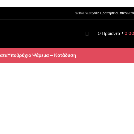
Saltylife
Συχνές Ερωτήσεις
Επικοινων
0
Προϊόντα
/
0.0
ατα
Υποβρύχιο Ψάρεμα – Κατάδυση