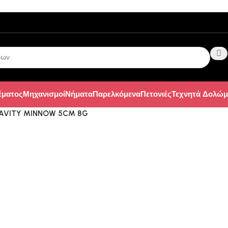
έματος
Μηχανισμοί
Νήματα
Παρελκόμενα
Πετονιές
Τεχνητά Δολώμ
AVITY MINNOW 5CM 8G