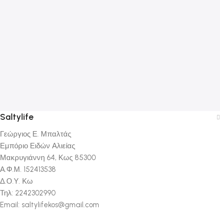
S
Υ
Κ
2
Saltylife
Γεώργιος Ε. Μπαλτάς
Εμπόριο Ειδών Αλιείας
Μακρυγιάννη 64, Κως 85300
Α.Φ.Μ. 152413538
Δ.Ο.Υ. Κω
Τηλ: 2242302990
Email: saltylifekos@gmail.com