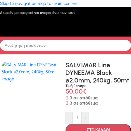
Skip to navigation
Skip to main content
Δωρεάν μεταφορικά για αγορές άνω των 100€
Αρχική σελίδα
/
Υποβρύχιο Ψάρεμα - Κατάδυση
/
Παρελκόμενα
SALVIMAR Line
DYNEEMA Black
ø2.0mm, 240kg, 50mt
Τιμή Eshop:
50.00
€
3 σε απόθεμα
3 σε απόθεμα
-
+
ΣΤΟ ΚΑΛΑΘΙ