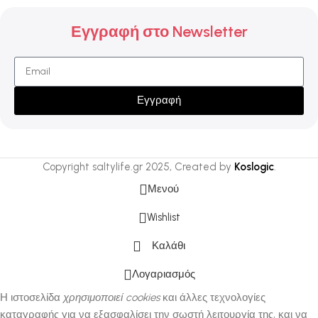
Εγγραφή στο Newsletter
Εγγραφή
Copyright saltylife.gr
2025, Created by
Koslogic
.
Μενού
Wishlist
Καλάθι
Λογαριασμός
Η ιστοσελίδα
χρησιμοποιεί cookies
και άλλες τεχνολογίες
καταγραφής για να εξασφαλίσει την σωστή λειτουργία της, και να