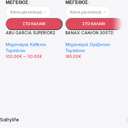
ΜΈΓΕΘΟΣ
ΜΈΓΕΘΟΣ
ΣΤΟ ΚΑΛΑΘΙ
ΣΤΟ ΚΑΛΑΘΙ
ABU GARCIA SUPERIOR2
BANAX CAMION 305TD
Μηχανισμοί
,
Κάθετου
Μηχανισμοί
,
Οριζόντιου
Τυμπάνου
Τυμπάνου
-
100.00
€
–
110.00
€
185.00
€
D
Μ
Τ
1
Saltylife