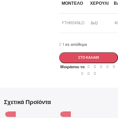
ΜΟΝΤΈΛΟ
ΧΕΡΟΎΛΙ
Β
FTHII10XNLD
Δεξί
4
1 σε απόθεμα
ΣΤΟ ΚΑΛΑΘΙ
Μοιράσου το:
Σχετικά Προϊόντα