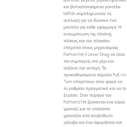
μοντέλα, μεγέθη, χαρακτηριστικά
και βελτιστοποιημένα μοντέλα
billfish συμπληρώνουν τη
συλλογή για να δώσουν ένα
μοντέλο για κάθε εφαρμογή. Η
ενσωμάτωση της πλαϊνής
πλάκας και του πλαισίου
επιτρέπει στους μηχανισμούς
Fathom™ II Lever Drag να είναι
πιο συμπαγείς στο χέρι και
αυξάνει την αντοχή. Τα
προκαθορισμένα πόμολα Pull-to-
Turn επιτρέπουν στον ψαρά να
το ρυθμίσει πραγματικά και να το
ξεχάσει. Στον πυρήνα του
Fathom’s™ βρίσκεται ένα κύριο
γρανάζι και τα υπόλοιπα
γρανάζια από ανοξείδωτο
χάλυβα και ένα σφυρήλατο και