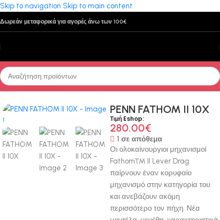
Skip to navigation
Skip to main content
Δωρεάν μεταφορικά για αγορές άνω των 100€
Αρχική σελίδα
/
Μηχανισμοί
/
Οριζόντιου Τυμπάνου
PENN FATHOM II 10X
Τιμή Eshop:
280.00
€
1 σε απόθεμα
Οι ολοκαίνουργιοι μηχανισμοί
Fathom™ II Lever Drag
παίρνουν έναν κορυφαίο
μηχανισμό στην κατηγορία του
και ανεβάζουν ακόμη
περισσότερο τον πήχη. Νέα