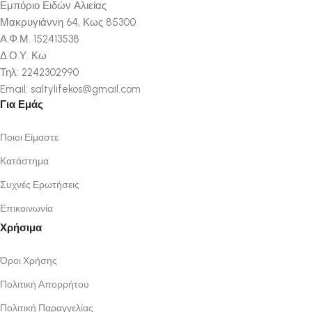
Εμπόριο Ειδών Αλιείας
Μακρυγιάννη 64, Κως 85300
Α.Φ.Μ. 152413538
Δ.Ο.Υ. Κω
Τηλ: 2242302990
Email: saltylifekos@gmail.com
Για Εμάς
Ποιοι Είμαστε
Κατάστημα
Συχνές Ερωτήσεις
Επικοινωνία
Χρήσιμα
Όροι Χρήσης
Πολιτική Απορρήτου
Πολιτική Παραγγελίας