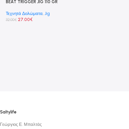
BEAT TRIGGER JIG 110 GR
Τεχνητά Δολώματα
,
Jig
F
27.00
€
32.00
€
Τ
1
Saltylife
Γεώργιος Ε. Μπαλτάς