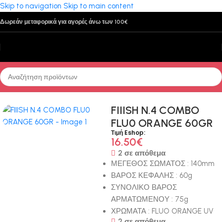
Skip to navigation
Skip to main content
Δωρεάν μεταφορικά για αγορές άνω των 100€
Αρχική σελίδα
/
Τεχνητά Δολώματα
/
Σιλικόνες
FIIISH N.4 COMBO
FLU0 ORANGE 60GR
Τιμή Eshop:
16.50
€
2 σε απόθεμα
ΜΕΓΕΘΟΣ ΣΩΜΑΤΟΣ : 140mm
ΒΑΡΟΣ ΚΕΦΑΛΗΣ : 60g
ΣΥΝΟΛΙΚΟ ΒΑΡΟΣ
ΑΡΜΑΤΩΜΕΝΟΥ : 75g
ΧΡΩΜΑΤΑ : FLUO ORANGE UV
2 σε απόθεμα