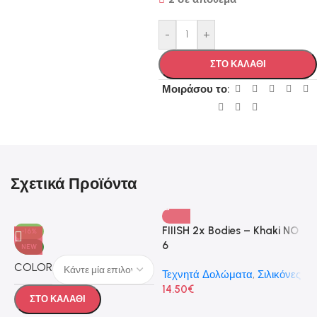
-
+
ΣΤΟ ΚΑΛΑΘΙ
Μοιράσου το:
Σχετικά Προϊόντα
FIIISH 2x Bodies – Khaki NO
-16%
6
NEW
COLOR
Τεχνητά Δολώματα
,
Σιλικόνες
14.50
€
ΣΤΟ ΚΑΛΑΘΙ