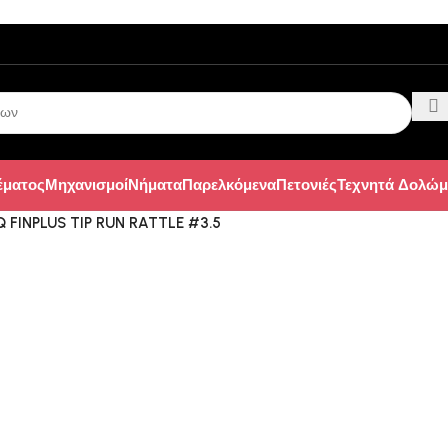
έματος
Μηχανισμοί
Νήματα
Παρελκόμενα
Πετονιές
Τεχνητά Δολώμ
Q FINPLUS TIP RUN RATTLE #3.5