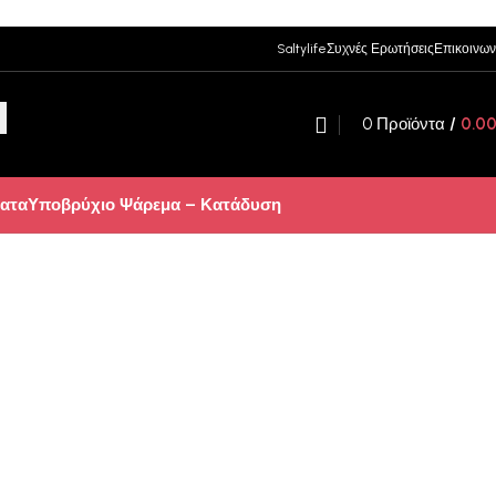
Saltylife
Συχνές Ερωτήσεις
Επικοινων
0
Προϊόντα
/
0.0
ατα
Υποβρύχιο Ψάρεμα – Κατάδυση