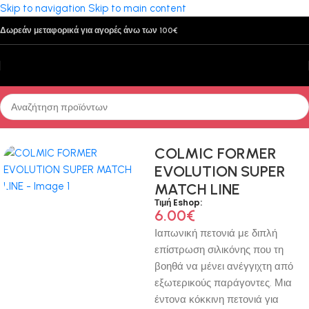
Skip to navigation
Skip to main content
Δωρεάν μεταφορικά για αγορές άνω των 100€
Αρχική σελίδα
/
Πετονιές
/
Απλές (Monofilament)
COLMIC FORMER
EVOLUTION SUPER
MATCH LINE
Τιμή Eshop:
6.00
€
Ιαπωνική πετονιά με διπλή
επίστρωση σιλικόνης που τη
βοηθά να μένει ανέγγιχτη από
εξωτερικούς παράγοντες. Μια
έντονα κόκκινη πετονιά για