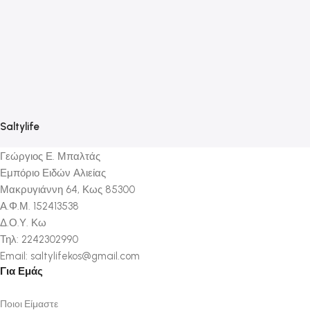
Π
(
1
Saltylife
Γεώργιος Ε. Μπαλτάς
Εμπόριο Ειδών Αλιείας
Μακρυγιάννη 64, Κως 85300
Α.Φ.Μ. 152413538
Δ.Ο.Υ. Κω
Τηλ: 2242302990
Email: saltylifekos@gmail.com
Για Εμάς
Ποιοι Είμαστε