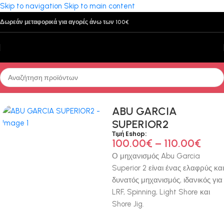
Skip to navigation
Skip to main content
Δωρεάν μεταφορικά για αγορές άνω των 100€
Αρχική σελίδα
/
Μηχανισμοί
/
Κάθετου Τυμπάνου
ABU GARCIA
SUPERIOR2
Τιμή Eshop:
100.00
€
–
110.00
€
Ο μηχανισμός Abu Garcia
Superior 2 είναι ένας ελαφρύς και
δυνατός μηχανισμός, ιδανικός για
LRF, Spinning, Light Shore και
Shore Jig.