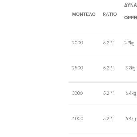
ΔΥΝ
ΜΟΝΤΕΛΟ
RATIO
ΦΡΕ
2000
5,2 / 1
2.9kg
2500
5,2 / 1
3.2kg
3000
5,2 / 1
6.4kg
4000
5,2 / 1
6.4kg