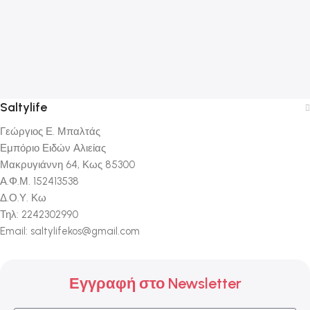
D
Μ
Τ
7
Saltylife
Γεώργιος Ε. Μπαλτάς
Εμπόριο Ειδών Αλιείας
Μακρυγιάννη 64, Κως 85300
Α.Φ.Μ. 152413538
Δ.Ο.Υ. Κω
Τηλ: 2242302990
Email: saltylifekos@gmail.com
Εγγραφή στο Newsletter