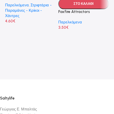
ΣΤΟ ΚΑΛΑΘΙ
Παρελκόμενα
,
Στριφτάρια -
Παραμάνες - Κρίκοι -
Foxfire Attractors
L
Χάντρες
4.60
€
Παρελκόμενα
Π
3.50
€
Ψ
7
Saltylife
Γεώργιος Ε. Μπαλτάς