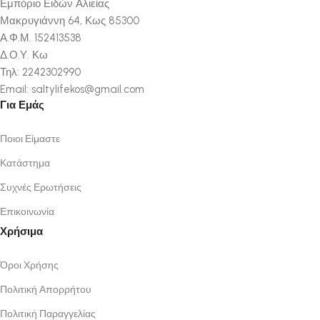
Εμπόριο Ειδών Αλιείας
Μακρυγιάννη 64, Κως 85300
Α.Φ.Μ. 152413538
Δ.Ο.Υ. Κω
Τηλ: 2242302990
Email: saltylifekos@gmail.com
Για Εμάς
Ποιοι Είμαστε
Κατάστημα
Συχνές Ερωτήσεις
Επικοινωνία
Χρήσιμα
Όροι Χρήσης
Πολιτική Απορρήτου
Πολιτική Παραγγελίας