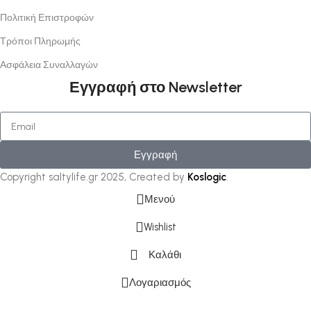
Πολιτική Επιστροφών
Τρόποι Πληρωμής
Ασφάλεια Συναλλαγών
Εγγραφή στο Newsletter
Εγγραφή
Copyright saltylife.gr
2025, Created by
Koslogic
.
Μενού
Wishlist
Καλάθι
Λογαριασμός
Η ιστοσελίδα
χρησιμοποιεί cookies
και άλλες τεχνολογίες