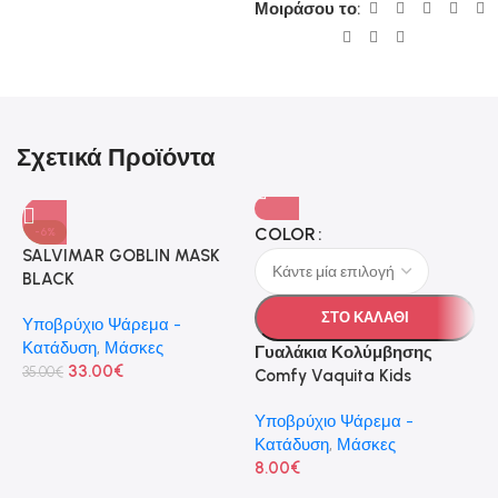
Μοιράσου το:
Σχετικά Προϊόντα
Λ
COLOR
-6%
Ρ
SALVIMAR GOBLIN MASK
BLACK
Υ
ΣΤΟ ΚΑΛΑΘΙ
Κ
Υποβρύχιο Ψάρεμα -
Ρ
Κατάδυση
,
Μάσκες
Γυαλάκια Κολύμβησης
1
33.00
€
35.00
€
Comfy Vaquita Kids
Υποβρύχιο Ψάρεμα -
Κατάδυση
,
Μάσκες
8.00
€