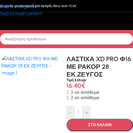
Skip to navigation
Δωρεάν μεταφορικά για αγορές άνω των 100€
Skip to main content
Αρχική σελίδα
/
Υποβρύχιο Ψάρεμα - Κατάδυση
/
Λάστιχα
ΛΑΣΤΙΧΑ XD PRO Φ16
ΜΕ ΡΑΚΟΡ 28
ΕΚ.ΖΕΥΓΟΣ
Τιμή Eshop:
16.40
€
2 σε απόθεμα
2 σε απόθεμα
-
+
ΣΤΟ ΚΑΛΑΘΙ