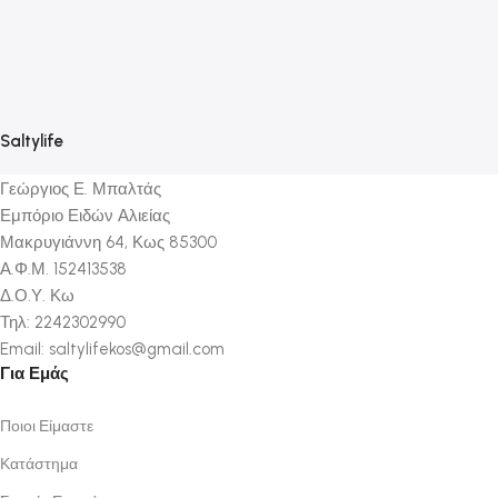
S
Υ
Κ
2
Saltylife
Γεώργιος Ε. Μπαλτάς
Εμπόριο Ειδών Αλιείας
Μακρυγιάννη 64, Κως 85300
Α.Φ.Μ. 152413538
Δ.Ο.Υ. Κω
Τηλ: 2242302990
Email: saltylifekos@gmail.com
Για Εμάς
Ποιοι Είμαστε
Κατάστημα