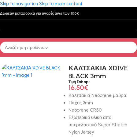
Skip to navigation
Skip to main content
Δωρεάν μεταφορικά για αγορές άνω των 100€
Αρχική σελίδα
/
Υποβρύχιο Ψάρεμα - Κατάδυση
/
Γάντια - Καλτσάκια
ΚΑΛΤΣΑΚΙΑ XDIVE
BLACK 3mm
Τιμή Eshop:
16.50
€
Καλτσάκια Neoprene μαύρα
Πάχος 3mm
Neoprene CR50
Εξωτερικό υλικό από
υπερελαστικό Super Stretch
Nylon Jersey