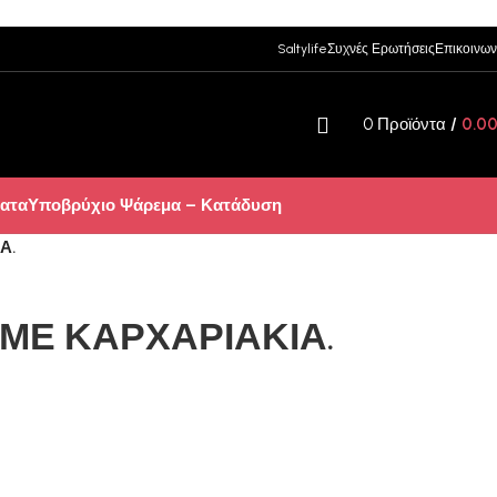
Saltylife
Συχνές Ερωτήσεις
Επικοινων
0
Προϊόντα
/
0.0
ατα
Υποβρύχιο Ψάρεμα – Κατάδυση
Α.
 ΜΕ ΚΑΡΧΑΡΙΑΚΙΑ.