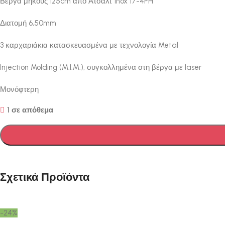
Βέργα μήκους 125cm απο Ατσάλι: Inox 17-4PH
Διατομή 6,50mm
3 καρχαριάκια κατασκευασμένα με τεχνολογία Metal
Injection Molding (M.I.M.), συγκολλημένα στη βέργα με laser
Μονόφτερη
1 σε απόθεμα
Σχετικά Προϊόντα
-24%