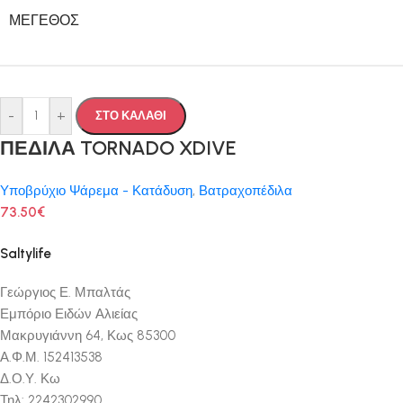
ΜΈΓΕΘΟΣ
-
+
ΣΤΟ ΚΑΛΑΘΙ
ΠΕΔΙΛΑ TORNADO XDIVE
Υποβρύχιο Ψάρεμα - Κατάδυση
,
Βατραχοπέδιλα
73.50
€
Saltylife
Γεώργιος Ε. Μπαλτάς
Εμπόριο Ειδών Αλιείας
Μακρυγιάννη 64, Κως 85300
Α.Φ.Μ. 152413538
Δ.Ο.Υ. Κω
Τηλ: 2242302990