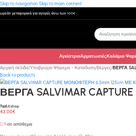
Skip to navigation
Skip to main content
ωρεάν μεταφορικά για αγορές άνω των 100€
Αγκίστρια
Αρματωσιές
Καλάμια Ψαρ
Αρχική σελίδα
/
Υποβρύχιο Ψάρεμα - Κατάδυση
/
Βέργες
/
ΒΕΡΓΑ SA
Back to products
ΒΕΡΓΑ SALVIMAR CAPTURE
Τιμή Eshop:
43.00
€
1 σε απόθεμα