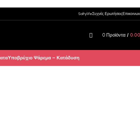
Saltylife
Συχνές Ερωτήσεις
Επικοινων
0
Προϊόντα
/
0.0
ατα
Υποβρύχιο Ψάρεμα – Κατάδυση