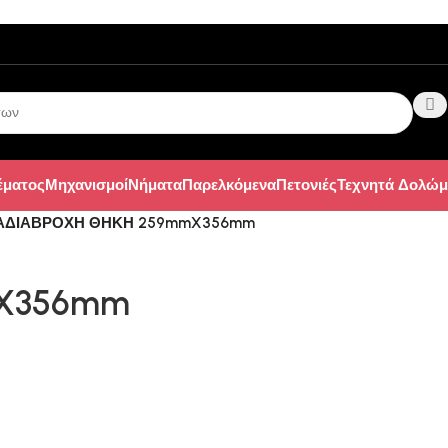
έματος
Μηχανισμοί
Νήματα
Παρελκόμενα
Πετονιές
Τεχνητά Δολώμ
ΑΔΙΑΒΡΟΧΗ ΘΗΚΗ 259mmX356mm
X356mm