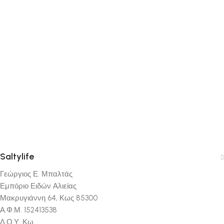
Saltylife
Γεώργιος Ε. Μπαλτάς
Εμπόριο Ειδών Αλιείας
Μακρυγιάννη 64, Κως 85300
Α.Φ.Μ. 152413538
Δ.Ο.Υ. Κω